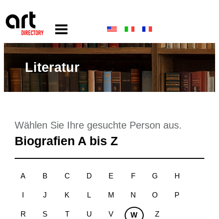
Literatur
Wählen Sie Ihre gesuchte Person aus.
Biografien A bis Z
A
B
C
D
E
F
G
H
I
J
K
L
M
N
O
P
R
S
T
U
V
Z
W