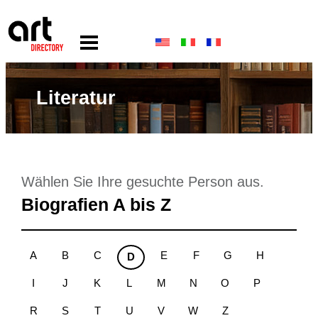
Literatur
Wählen Sie Ihre gesuchte Person aus.
Biografien A bis Z
A
B
C
E
F
G
H
D
I
J
K
L
M
N
O
P
R
S
T
U
V
W
Z