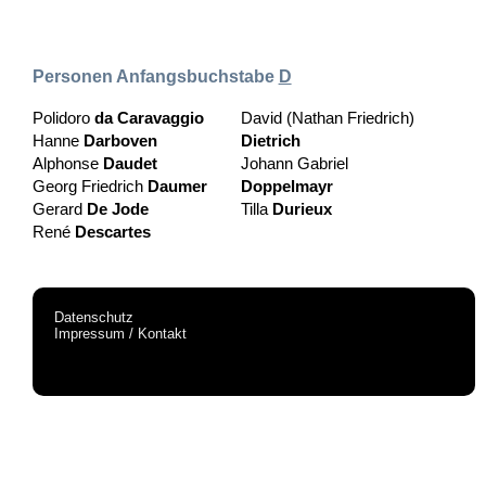
Personen Anfangsbuchstabe
D
Polidoro
da Caravaggio
David (Nathan Friedrich)
Hanne
Darboven
Dietrich
Alphonse
Daudet
Johann Gabriel
Georg Friedrich
Daumer
Doppelmayr
Gerard
De Jode
Tilla
Durieux
René
Descartes
Datenschutz
Impressum / Kontakt