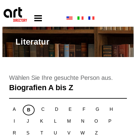
Literatur
Wählen Sie Ihre gesuchte Person aus.
Biografien A bis Z
A
C
D
E
F
G
H
B
I
J
K
L
M
N
O
P
R
S
T
U
V
W
Z