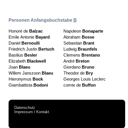
Personen Anfangsbuchstabe
B
Honoré de
Balzac
Napoleon
Bonaparte
Emile Antonie
Bayard
Abraham
Bosse
Daniel
Bernoulli
Sebastian
Brant
Friedrich Justin
Bertuch
Ludwig
Braunfels
Basilius
Besler
Clemens
Brentano
Elizabeth
Blackwell
André
Breton
Joan
Blaeu
Giordano
Bruno
Willem Janszoon
Blaeu
Theodor de
Bry
Hieronymus
Bock
Georges Louis Leclerc
Giambattista
Bodoni
comte de
Buffon
Datenschutz
Impressum / Kontakt