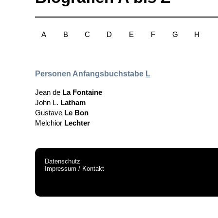
A
B
C
D
E
F
G
H
Personen Anfangsbuchstabe
L
Jean de
La Fontaine
John L.
Latham
Gustave
Le Bon
Melchior
Lechter
Datenschutz
Impressum / Kontakt