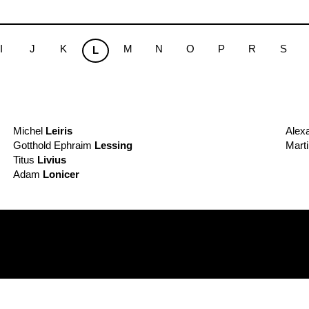
I
J
K
M
N
O
P
R
S
L
Michel
Leiris
Alex
Gotthold Ephraim
Lessing
Mart
Titus
Livius
Adam
Lonicer