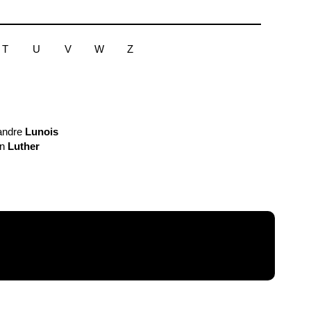
T
U
V
W
Z
andre
Lunois
in
Luther