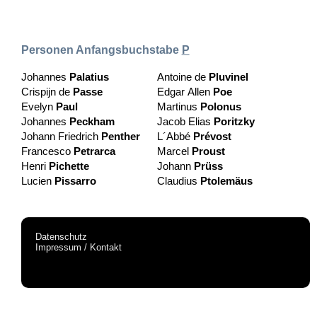
Personen Anfangsbuchstabe
P
Johannes
Palatius
Antoine de
Pluvinel
Crispijn de
Passe
Edgar Allen
Poe
Evelyn
Paul
Martinus
Polonus
Johannes
Peckham
Jacob Elias
Poritzky
Johann Friedrich
Penther
L´Abbé
Prévost
Francesco
Petrarca
Marcel
Proust
Henri
Pichette
Johann
Prüss
Lucien
Pissarro
Claudius
Ptolemäus
Datenschutz
Impressum / Kontakt