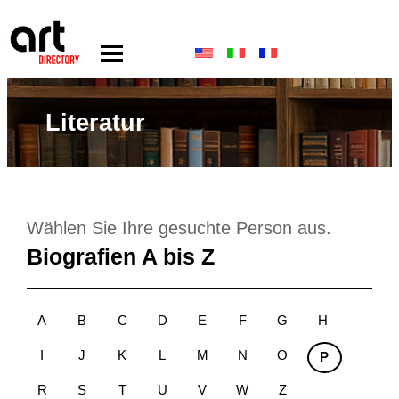
Literatur
Wählen Sie Ihre gesuchte Person aus.
Biografien A bis Z
A
B
C
D
E
F
G
H
I
J
K
L
M
N
O
P
R
S
T
U
V
W
Z