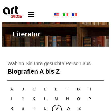
Literatur
Wählen Sie Ihre gesuchte Person aus.
Biografien A bis Z
A
B
C
D
E
F
G
H
I
J
K
L
M
N
O
P
R
S
T
U
W
Z
V