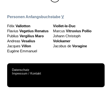
Personen Anfangsbuchstabe
V
Félix
Vallotton
Viollet-le-Duc
Flavius
Vegetius Renatus
Marcus
Vitruvius Pollio
Publius
Vergilius Maro
Johann Christoph
Andreas
Vesalius
Volckamer
Jacques
Villon
Jacobus de
Voragine
Eugène Emmanuel
Datenschutz
Impressum / Kontakt