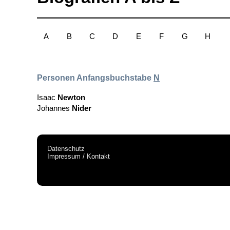
A
B
C
D
E
F
G
H
Personen Anfangsbuchstabe
N
Isaac
Newton
Johannes
Nider
Datenschutz
Impressum / Kontakt