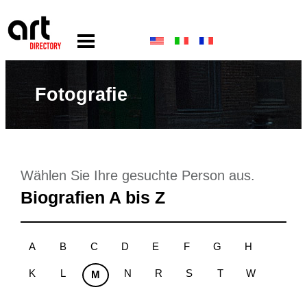
Fotografie
Wählen Sie Ihre gesuchte Person aus.
Biografien A bis Z
A
B
C
D
E
F
G
H
K
L
N
R
S
T
W
M