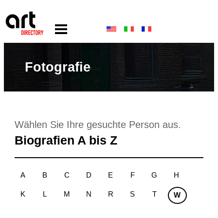
Fotografie
Wählen Sie Ihre gesuchte Person aus.
Biografien A bis Z
A
B
C
D
E
F
G
H
K
L
M
N
R
S
T
W