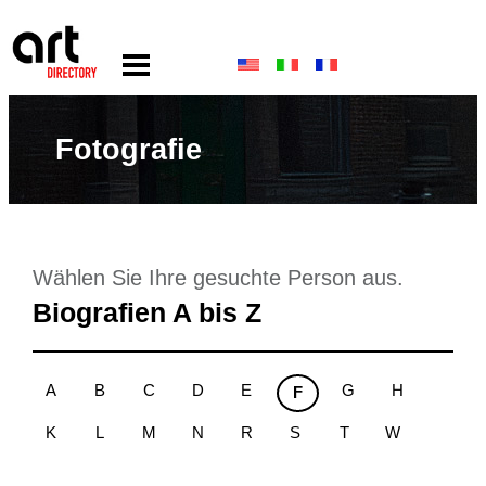
Fotografie
Wählen Sie Ihre gesuchte Person aus.
Biografien A bis Z
A
B
C
D
E
G
H
F
K
L
M
N
R
S
T
W