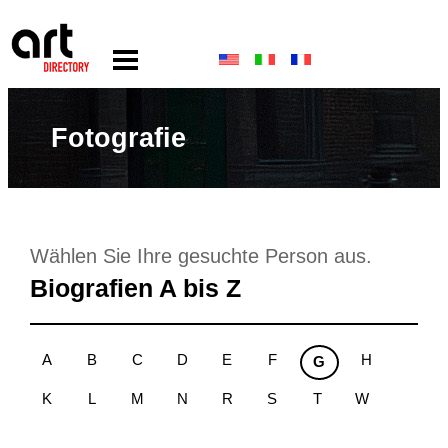
Fotografie
Wählen Sie Ihre gesuchte Person aus.
Biografien A bis Z
A
B
C
D
E
F
H
G
K
L
M
N
R
S
T
W