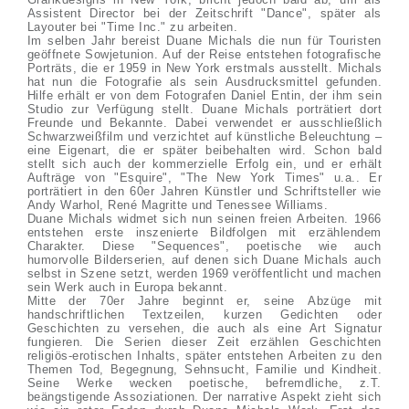
Assistent Director bei der Zeitschrift "Dance", später als
Layouter bei "Time Inc." zu arbeiten.
Im selben Jahr bereist Duane Michals die nun für Touristen
geöffnete Sowjetunion. Auf der Reise entstehen fotografische
Porträts, die er 1959 in New York erstmals ausstellt. Michals
hat nun die Fotografie als sein Ausdrucksmittel gefunden.
Hilfe erhält er von dem Fotografen Daniel Entin, der ihm sein
Studio zur Verfügung stellt. Duane Michals porträtiert dort
Freunde und Bekannte. Dabei verwendet er ausschließlich
Schwarzweißfilm und verzichtet auf künstliche Beleuchtung –
eine Eigenart, die er später beibehalten wird. Schon bald
stellt sich auch der kommerzielle Erfolg ein, und er erhält
Aufträge von "Esquire", "The New York Times" u.a.. Er
porträtiert in den 60er Jahren Künstler und Schriftsteller wie
Andy Warhol, René Magritte und Tenessee Williams.
Duane Michals widmet sich nun seinen freien Arbeiten. 1966
entstehen erste inszenierte Bildfolgen mit erzählendem
Charakter. Diese "Sequences", poetische wie auch
humorvolle Bilderserien, auf denen sich Duane Michals auch
selbst in Szene setzt, werden 1969 veröffentlicht und machen
sein Werk auch in Europa bekannt.
Mitte der 70er Jahre beginnt er, seine Abzüge mit
handschriftlichen Textzeilen, kurzen Gedichten oder
Geschichten zu versehen, die auch als eine Art Signatur
fungieren. Die Serien dieser Zeit erzählen Geschichten
religiös-erotischen Inhalts, später entstehen Arbeiten zu den
Themen Tod, Begegnung, Sehnsucht, Familie und Kindheit.
Seine Werke wecken poetische, befremdliche, z.T.
beängstigende Assoziationen. Der narrative Aspekt zieht sich