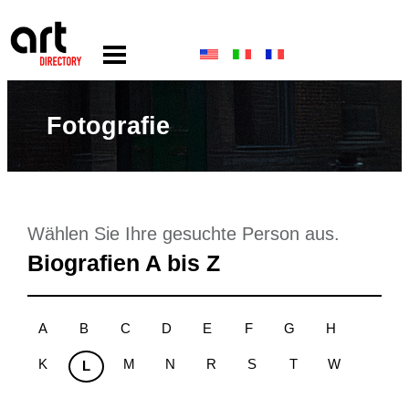
Fotografie
Wählen Sie Ihre gesuchte Person aus.
Biografien A bis Z
A
B
C
D
E
F
G
H
K
M
N
R
S
T
W
L