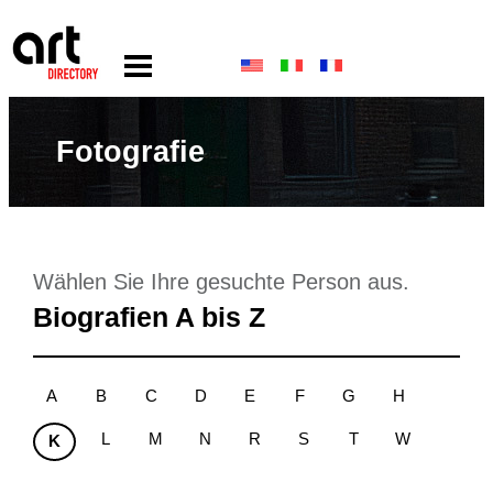
Fotografie
Wählen Sie Ihre gesuchte Person aus.
Biografien A bis Z
A
B
C
D
E
F
G
H
L
M
N
R
S
T
W
K