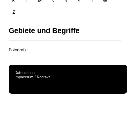
K
L
M
N
R
S
T
W
Z
Gebiete und Begriffe
Fotografie
Datenschutz
Impressum / Kontakt