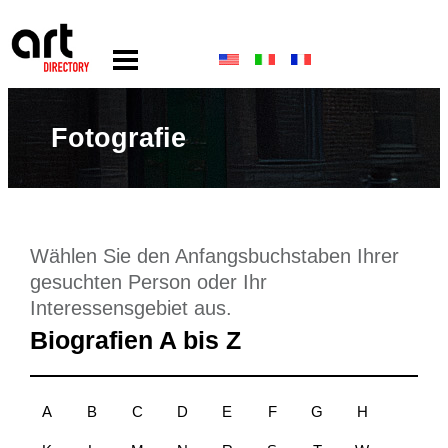
Fotografie
Wählen Sie den Anfangsbuchstaben Ihrer
gesuchten Person oder Ihr
Interessensgebiet aus.
Biografien A bis Z
A
B
C
D
E
F
G
H