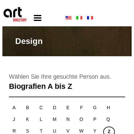
Design
Wählen Sie Ihre gesuchte Person aus.
Biografien A bis Z
A
B
C
D
E
F
G
H
J
K
L
M
N
O
P
Q
R
S
T
U
V
W
Y
Z