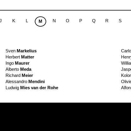
J
K
L
N
O
P
Q
R
S
M
Sven
Markelius
Carl
Herbert
Matter
Hen
Ingo
Maurer
Will
Alberto
Meda
Jasp
Richard
Meier
Kol
Alessandro
Mendini
Olivi
Ludwig
Mies van der Rohe
Alfo