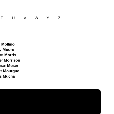
T
U
V
W
Y
Z
o
Mollino
ry
Moore
iam
Morris
er
Morrison
oman
Moser
er
Mourgue
ns
Mucha