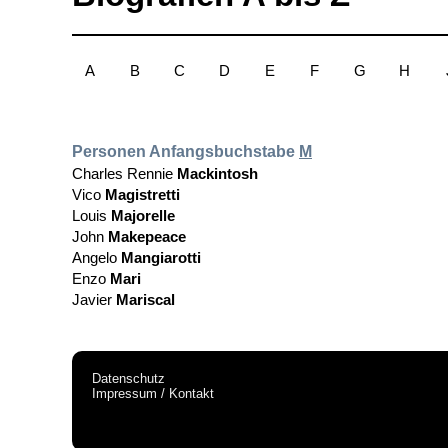
A
B
C
D
E
F
G
H
Personen Anfangsbuchstabe
M
Charles Rennie
Mackintosh
Vico
Magistretti
Louis
Majorelle
John
Makepeace
Angelo
Mangiarotti
Enzo
Mari
Javier
Mariscal
Datenschutz
Impressum / Kontakt