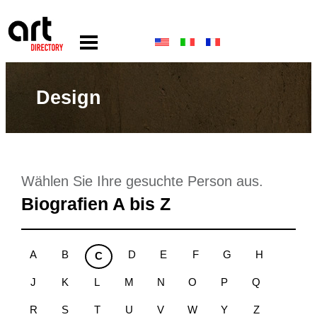
Design
Wählen Sie Ihre gesuchte Person aus.
Biografien A bis Z
A
B
D
E
F
G
H
C
J
K
L
M
N
O
P
Q
R
S
T
U
V
W
Y
Z