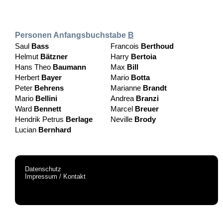
Personen Anfangsbuchstabe
B
Saul
Bass
Francois
Berthoud
Helmut
Bätzner
Harry
Bertoia
Hans Theo
Baumann
Max
Bill
Herbert
Bayer
Mario
Botta
Peter
Behrens
Marianne
Brandt
Mario
Bellini
Andrea
Branzi
Ward
Bennett
Marcel
Breuer
Hendrik Petrus
Berlage
Neville
Brody
Lucian
Bernhard
Datenschutz
Impressum / Kontakt