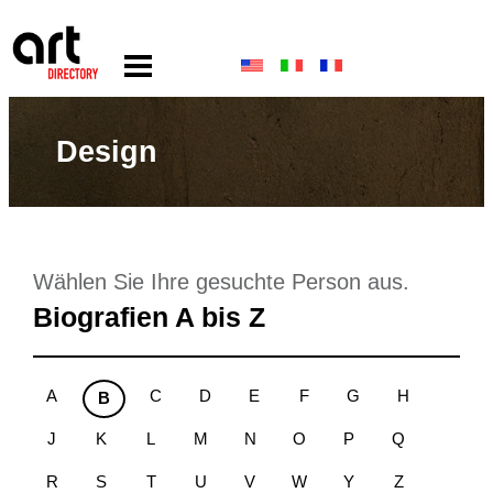
Design
Wählen Sie Ihre gesuchte Person aus.
Biografien A bis Z
A
C
D
E
F
G
H
B
J
K
L
M
N
O
P
Q
R
S
T
U
V
W
Y
Z