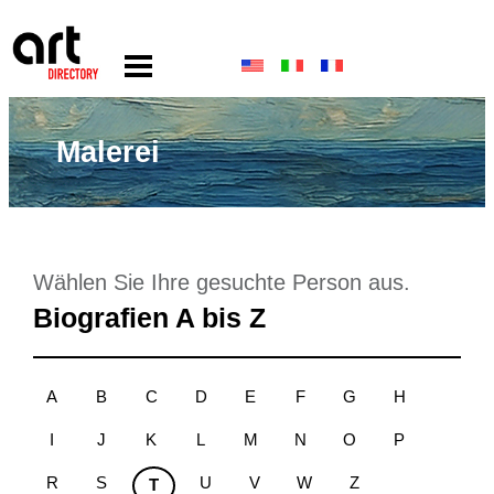
Malerei
Wählen Sie Ihre gesuchte Person aus.
Biografien A bis Z
A
B
C
D
E
F
G
H
I
J
K
L
M
N
O
P
R
S
U
V
W
Z
T