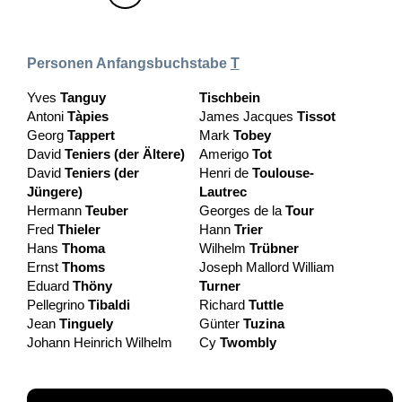
Personen Anfangsbuchstabe
T
Yves
Tanguy
Tischbein
Antoni
Tàpies
James Jacques
Tissot
Georg
Tappert
Mark
Tobey
David
Teniers (der Ältere)
Amerigo
Tot
David
Teniers (der
Henri de
Toulouse-
Jüngere)
Lautrec
Hermann
Teuber
Georges de la
Tour
Fred
Thieler
Hann
Trier
Hans
Thoma
Wilhelm
Trübner
Ernst
Thoms
Joseph Mallord William
Eduard
Thöny
Turner
Pellegrino
Tibaldi
Richard
Tuttle
Jean
Tinguely
Günter
Tuzina
Johann Heinrich Wilhelm
Cy
Twombly