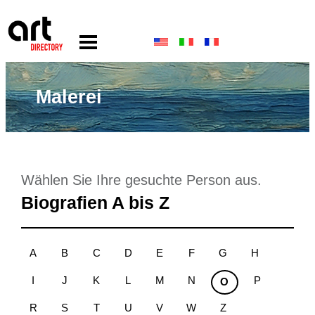
Malerei
Wählen Sie Ihre gesuchte Person aus.
Biografien A bis Z
A
B
C
D
E
F
G
H
I
J
K
L
M
N
P
O
R
S
T
U
V
W
Z