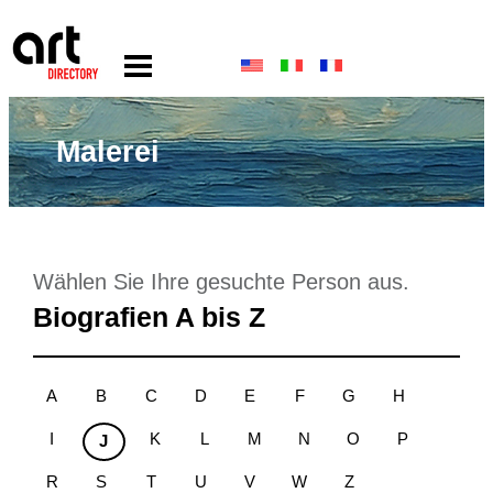
Malerei
Wählen Sie Ihre gesuchte Person aus.
Biografien A bis Z
A
B
C
D
E
F
G
H
I
K
L
M
N
O
P
J
R
S
T
U
V
W
Z