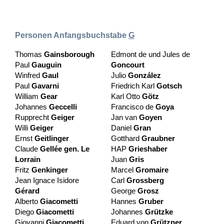
Personen Anfangsbuchstabe
G
Thomas
Gainsborough
Edmont de und Jules de
Paul
Gauguin
Goncourt
Winfred
Gaul
Julio
González
Paul
Gavarni
Friedrich Karl
Gotsch
William
Gear
Karl Otto
Götz
Johannes
Geccelli
Francisco de
Goya
Rupprecht
Geiger
Jan van
Goyen
Willi
Geiger
Daniel
Gran
Ernst
Geitlinger
Gotthard
Graubner
Claude
Gellée gen. Le
HAP
Grieshaber
Lorrain
Juan
Gris
Fritz
Genkinger
Marcel
Gromaire
Jean Ignace Isidore
Carl
Grossberg
Gérard
George
Grosz
Alberto
Giacometti
Hannes
Gruber
Diego
Giacometti
Johannes
Grützke
Giovanni
Giacometti
Eduard von
Grützner