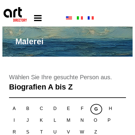
Malerei
Wählen Sie Ihre gesuchte Person aus.
Biografien A bis Z
A
B
C
D
E
F
H
G
I
J
K
L
M
N
O
P
R
S
T
U
V
W
Z