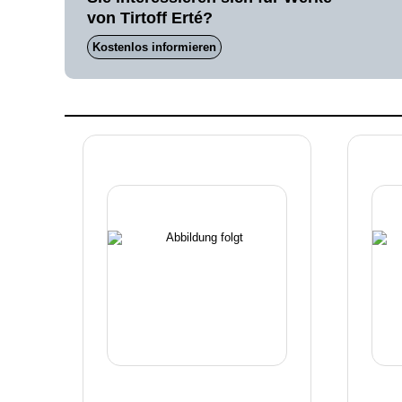
von Tirtoff Erté?
Kostenlos informieren