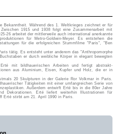
ge Bekanntheit. Während des 1. Weltkrieges zeichnet er für
. Zwischen 1915 und 1938 folgt eine Zusammenarbeit mit
5-26 arbeitet der mittlerweile auch international anerkannte
produktionen für Metro-Goldwin-Meyer. Es entstehen die
tattungen für die erfolgreichen Stummfilme "Paris", "Ben
Paris tätig. Es entsteht unter anderem das "Anthropomorphe
Buchstaben er durch weibliche Körper in elegant bewegten
té mit bildhauerischen Arbeiten und fertigt abstrakt-
ktionen aus Aluminium, Eisen, Kupfer und Holz, die er in
rstmals 20 Skulpturen in der Galerie Ror Volkmar in Paris.
dhauerischer Tätigkeiten mit einer umfangreichen Serie von
ronzeplastiken. Außerdem entwirft Erté bis in die 80er Jahre
Dekorationen. Erté liefert weiterhin Illustrationen für
f Erté stirbt am 21. April 1990 in Paris.
von