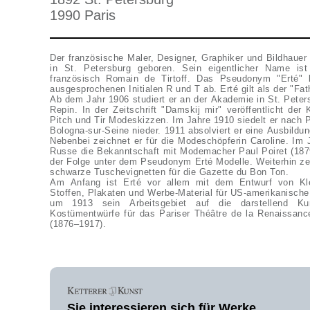
1990 Paris
Der französische Maler, Designer, Graphiker und Bildhaue
in St. Petersburg geboren. Sein eigentlicher Name is
französisch Romain de Tirtoff. Das Pseudonym "Erté" l
ausgesprochenen Initialen R und T ab. Erté gilt als der "
Ab dem Jahr 1906 studiert er an der Akademie in St. Petersb
Repin. In der Zeitschrift "Damskij mir" veröffentlicht de
Pitch und Tir Modeskizzen. Im Jahre 1910 siedelt er nach Pa
Bologna-sur-Seine nieder. 1911 absolviert er eine Ausbildun
Nebenbei zeichnet er für die Modeschöpferin Caroline. Im 
Russe die Bekanntschaft mit Modemacher Paul Poiret (1879–
der Folge unter dem Pseudonym Erté Modelle. Weiterhin zei
schwarze Tuschevignetten für die Gazette du Bon Ton.
Am Anfang ist Erté vor allem mit dem Entwurf von Kle
Stoffen, Plakaten und Werbe-Material für US-amerikanische
um 1913 sein Arbeitsgebiet auf die darstellend K
Kostümentwürfe für das Pariser Théâtre de la Renaissanc
(1876–1917).
Sie interessieren sich für Werke