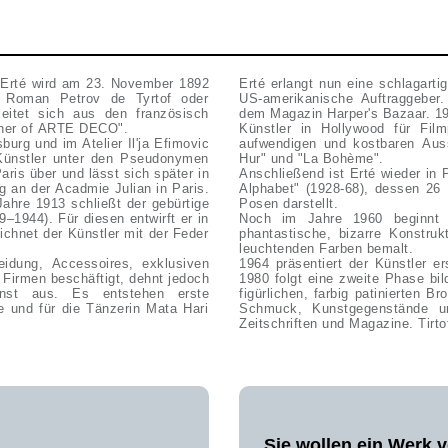
r Erté wird am 23. November 1892
Erté erlangt nun eine schlagarti
t Roman Petrov de Tyrtof oder
US-amerikanische Auftraggeber
eitet sich aus den französisch
dem Magazin Harper's Bazaar. 192
Father of ARTE DECO".
Künstler in Hollywood für Film
urg und im Atelier Il'ja Efimovic
aufwendigen und kostbaren Auss
r Künstler unter den Pseudonymen
Hur" und "La Bohème".
ris über und lässt sich später in
Anschließend ist Erté wieder in 
g an der Acadmie Julian in Paris.
Alphabet" (1928-68), dessen 26 
Jahre 1913 schließt der gebürtige
Posen darstellt.
1944). Für diesen entwirft er in
Noch im Jahre 1960 beginnt Er
chnet der Künstler mit der Feder
phantastische, bizarre Konstru
leuchtenden Farben bemalt.
idung, Accessoires, exklusiven
1964 präsentiert der Künstler e
 Firmen beschäftigt, dehnt jedoch
1980 folgt eine zweite Phase bil
unst aus. Es entstehen erste
figürlichen, farbig patinierten B
e und für die Tänzerin Mata Hari
Schmuck, Kunstgegenstände und 
Zeitschriften und Magazine. Tirtof
Sie wollen ein Werk 