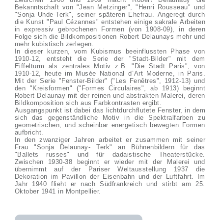
Bekanntschaft von "Jean Metzinger", "Henri Rousseau" und
"Sonja Uhde-Terk", seiner späteren Ehefrau. Angeregt durch
die Kunst "Paul Cézannes" entstehen einige sakrale Arbeiten
in expressiv gebrochenen Formen (von 1908-09), in deren
Folge sich die Bildkompositionen Robert Delaunays mehr und
mehr kubistisch zerlegen.
In dieser kurzen, vom Kubismus beeinflussten Phase von
1910-12, entsteht die Serie der "Stadt-Bilder" mit dem
Eiffelturm als zentrales Motiv z.B. "Die Stadt Paris", von
1910-12, heute im Musée National d`Art Moderne, in Paris.
Mit der Serie "Fenster-Bilder" ("Les Fenêtres", 1912-13) und
den "Kreisformen" ("Formes Circulaires", ab 1913) beginnt
Robert Delaunay mit der reinen und abstrakten Malerei, deren
Bildkomposition sich aus Farbkontrasten ergibt.
Ausgangspunkt ist dabei das lichtdurchflutete Fenster, in dem
sich das gegenständliche Motiv in die Spektralfarben zu
geometrischen, und scheinbar energetisch bewegten Formen
aufbricht.
In den zwanziger Jahren arbeitet er zusammen mit seiner
Frau "Sonja Delaunay- Terk" an Bühnenbildern für das
"Ballets russes" und für dadaistische Theaterstücke.
Zwischen 1930-38 beginnt er wieder mit der Malerei und
übernimmt auf der Pariser Weltausstellung 1937 die
Dekoration im Pavillon der Eisenbahn und der Luftfahrt. Im
Jahr 1940 flieht er nach Südfrankreich und stirbt am 25.
Oktober 1941 in Montpellier.