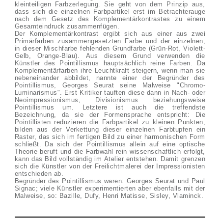
kleinteiligen Farbzerlegung. Sie geht von dem Prinzip aus,
dass sich die einzelnen Farbpartikel erst im Betrachterauge
nach dem Gesetz des Komplementärkontrastes zu einem
Gesamteindruck zusammenfügen.
Der Komplementärkontrast ergibt sich aus einer aus zwei
Primärfarben zusammengesetzten Farbe und der einzelnen,
in dieser Mischfarbe fehlenden Grundfarbe (Grün-Rot, Violett-
Gelb, Orange-Blau). Aus diesem Grund verwenden die
Künstler des Pointillismus hauptsächlich reine Farben. Da
Komplementärfarben ihre Leuchtkraft steigern, wenn man sie
nebeneinander abbildet, nannte einer der Begründer des
Pointillismus, Georges Seurat seine Malweise "Chromo-
Luminarismus". Erst Kritiker tauften diese dann in Nach- oder
Neoimpressionismus, Divisionismus beziehungsweise
Pointillismus um. Letztere ist auch die treffendste
Bezeichnung, da sie der Formensprache entspricht: Die
Pointillisten reduzieren die Farbpartikel zu kleinen Punkten,
bilden aus der Verkettung dieser einzelnen Farbtupfen ein
Raster, das sich im fertigen Bild zu einer harmonischen Form
schließt. Da sich der Pointillismus allein auf eine optische
Theorie beruft und die Farbwahl rein wissenschaftlich erfolgt,
kann das Bild vollständig im Atelier entstehen. Damit grenzen
sich die Künstler von der Freilichtmalerei der Impressionisten
entschieden ab.
Begründer des Pointillismus waren: Georges Seurat und Paul
Signac; viele Künstler experimentierten aber ebenfalls mit der
Malweise, so: Bazille, Dufy, Henri Matisse, Sisley, Vlaminck.