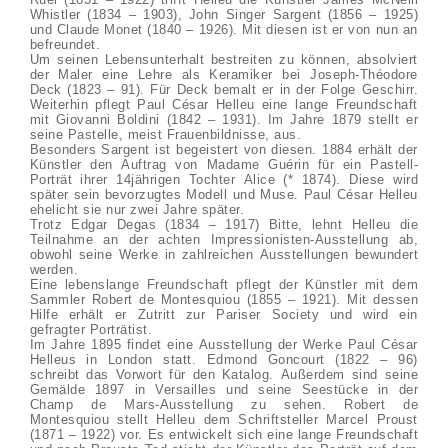
Whistler (1834 – 1903), John Singer Sargent (1856 – 1925)
und Claude Monet (1840 – 1926). Mit diesen ist er von nun an
befreundet.
Um seinen Lebensunterhalt bestreiten zu können, absolviert
der Maler eine Lehre als Keramiker bei Joseph-Théodore
Deck (1823 – 91). Für Deck bemalt er in der Folge Geschirr.
Weiterhin pflegt Paul César Helleu eine lange Freundschaft
mit Giovanni Boldini (1842 – 1931). Im Jahre 1879 stellt er
seine Pastelle, meist Frauenbildnisse, aus.
Besonders Sargent ist begeistert von diesen. 1884 erhält der
Künstler den Auftrag von Madame Guérin für ein Pastell-
Porträt ihrer 14jährigen Tochter Alice (* 1874). Diese wird
später sein bevorzugtes Modell und Muse. Paul César Helleu
ehelicht sie nur zwei Jahre später.
Trotz Edgar Degas (1834 – 1917) Bitte, lehnt Helleu die
Teilnahme an der achten Impressionisten-Ausstellung ab,
obwohl seine Werke in zahlreichen Ausstellungen bewundert
werden.
Eine lebenslange Freundschaft pflegt der Künstler mit dem
Sammler Robert de Montesquiou (1855 – 1921). Mit dessen
Hilfe erhält er Zutritt zur Pariser Society und wird ein
gefragter Porträtist.
Im Jahre 1895 findet eine Ausstellung der Werke Paul César
Helleus in London statt. Edmond Goncourt (1822 – 96)
schreibt das Vorwort für den Katalog. Außerdem sind seine
Gemälde 1897 in Versailles und seine Seestücke in der
Champ de Mars-Ausstellung zu sehen. Robert de
Montesquiou stellt Helleu dem Schriftsteller Marcel Proust
(1871 – 1922) vor. Es entwickelt sich eine lange Freundschaft