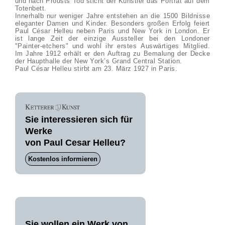
und nach Prousts Tod sticht der Künstler das Porträt auf dem
Totenbett.
Innerhalb nur weniger Jahre entstehen an die 1500 Bildnisse
eleganter Damen und Kinder. Besonders großen Erfolg feiert
Paul César Helleu neben Paris und New York in London. Er
ist lange Zeit der einzige Aussteller bei den Londoner
"Painter-etchers" und wohl ihr erstes Auswärtiges Mitglied.
Im Jahre 1912 erhält er den Auftrag zu Bemalung der Decke
der Haupthalle der New York’s Grand Central Station.
Paul César Helleu stirbt am 23. März 1927 in Paris.
Sie interessieren sich für
Werke
von Paul Cesar Helleu?
Kostenlos informieren
Sie wollen ein Werk von