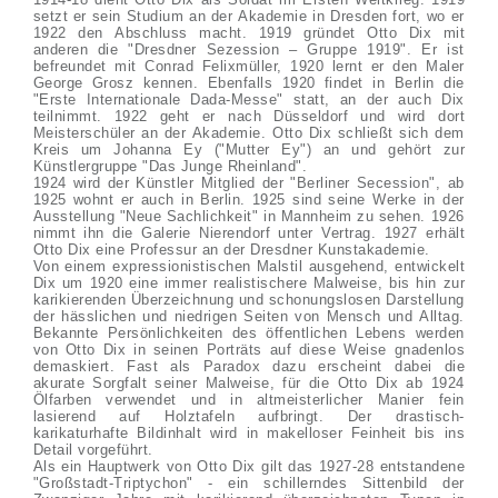
setzt er sein Studium an der Akademie in Dresden fort, wo er
1922 den Abschluss macht. 1919 gründet Otto Dix mit
anderen die "Dresdner Sezession – Gruppe 1919". Er ist
befreundet mit Conrad Felixmüller, 1920 lernt er den Maler
George Grosz kennen. Ebenfalls 1920 findet in Berlin die
"Erste Internationale Dada-Messe" statt, an der auch Dix
teilnimmt. 1922 geht er nach Düsseldorf und wird dort
Meisterschüler an der Akademie. Otto Dix schließt sich dem
Kreis um Johanna Ey ("Mutter Ey") an und gehört zur
Künstlergruppe "Das Junge Rheinland".
1924 wird der Künstler Mitglied der "Berliner Secession", ab
1925 wohnt er auch in Berlin. 1925 sind seine Werke in der
Ausstellung "Neue Sachlichkeit" in Mannheim zu sehen. 1926
nimmt ihn die Galerie Nierendorf unter Vertrag. 1927 erhält
Otto Dix eine Professur an der Dresdner Kunstakademie.
Von einem expressionistischen Malstil ausgehend, entwickelt
Dix um 1920 eine immer realistischere Malweise, bis hin zur
karikierenden Überzeichnung und schonungslosen Darstellung
der hässlichen und niedrigen Seiten von Mensch und Alltag.
Bekannte Persönlichkeiten des öffentlichen Lebens werden
von Otto Dix in seinen Porträts auf diese Weise gnadenlos
demaskiert. Fast als Paradox dazu erscheint dabei die
akurate Sorgfalt seiner Malweise, für die Otto Dix ab 1924
Ölfarben verwendet und in altmeisterlicher Manier fein
lasierend auf Holztafeln aufbringt. Der drastisch-
karikaturhafte Bildinhalt wird in makelloser Feinheit bis ins
Detail vorgeführt.
Als ein Hauptwerk von Otto Dix gilt das 1927-28 entstandene
"Großstadt-Triptychon" - ein schillerndes Sittenbild der