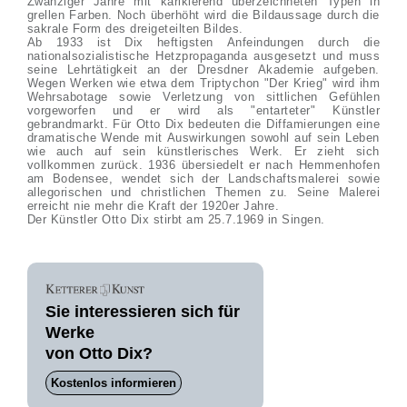
Zwanziger Jahre mit karikierend überzeichneten Typen in
grellen Farben. Noch überhöht wird die Bildaussage durch die
sakrale Form des dreigeteilten Bildes.
Ab 1933 ist Dix heftigsten Anfeindungen durch die
nationalsozialistische Hetzpropaganda ausgesetzt und muss
seine Lehrtätigkeit an der Dresdner Akademie aufgeben.
Wegen Werken wie etwa dem Triptychon "Der Krieg" wird ihm
Wehrsabotage sowie Verletzung von sittlichen Gefühlen
vorgeworfen und er wird als "entarteter" Künstler
gebrandmarkt. Für Otto Dix bedeuten die Diffamierungen eine
dramatische Wende mit Auswirkungen sowohl auf sein Leben
wie auch auf sein künstlerisches Werk. Er zieht sich
vollkommen zurück. 1936 übersiedelt er nach Hemmenhofen
am Bodensee, wendet sich der Landschaftsmalerei sowie
allegorischen und christlichen Themen zu. Seine Malerei
erreicht nie mehr die Kraft der 1920er Jahre.
Der Künstler Otto Dix stirbt am 25.7.1969 in Singen.
Sie interessieren sich für
Werke
von Otto Dix?
Kostenlos informieren