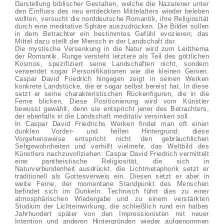
Darstellung biblischer Gestalten, welche die Nazarener unter
den Einfluss des neu entdeckten Mittelalters wieder beleben
wollten, versucht die norddeutsche Romantik, ihre Religiosität
durch eine meditative Sphäre auszudrücken. Die Bilder sollen
in dem Betrachter ein bestimmtes Gefühl evozieren; das
Mittel dazu stellt der Mensch in der Landschaft dar.
Die mystische Versenkung in die Natur wird zum Leitthema
der Romantik. Runge versteht letztere als Teil des göttlichen
Kosmos, spezifiziert seine Landschaften nicht, sondern
verwendet sogar Personifikationen wie die kleinen Genien.
Caspar David Friedrich hingegen zeigt in seinen Werken
konkrete Landstücke, die er sogar selbst bereist hat. In diese
setzt er seine charakteristischen Rückenfiguren, die in die
Ferne blicken. Diese Positionierung wird vom Künstler
bewusst gewählt, denn sie entspricht jener des Betrachters,
der ebenfalls in die Landschaft meditativ versinken soll.
In Caspar David Friedrichs Werken findet man oft einen
dunklen Vorder- und hellen Hintergrund; diese
Vorgehensweise entspricht nicht den gebräuchlichen
Sehgewohnheiten und verhilft vielmehr, das Weltbild des
Künstlers nachzuvollziehen: Caspar David Friedrich vermittelt
eine pantheistische Religiosität, die sich in
Naturverbundenheit ausdrückt, die Lichtmetaphorik setzt er
traditionell als Gottesverweis ein. Diesen setzt er aber in
weite Ferne, der momentane Standpunkt des Menschen
befindet sich im Dunkeln. Technisch führt dies zu einer
atmosphärischen Wiedergabe und zu einem verstärkten
Studium der Lichteinwirkung, die schließlich rund ein halbes
Jahrhundert später von den Impressionisten mit neuer
Intention und anderen Hintergründen wieder aufgenommen