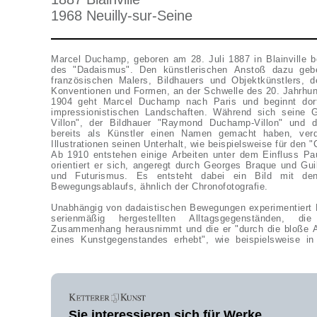
1968 Neuilly-sur-Seine
Marcel Duchamp, geboren am 28. Juli 1887 in Blainville be
des "Dadaismus". Den künstlerischen Anstoß dazu geb
französischen Malers, Bildhauers und Objektkünstlers, de
Konventionen und Formen, an der Schwelle des 20. Jahrhun
1904 geht Marcel Duchamp nach Paris und beginnt dort 
impressionistischen Landschaften. Während sich seine 
Villon", der Bildhauer "Raymond Duchamp-Villon" und 
bereits als Künstler einen Namen gemacht haben, ver
Illustrationen seinen Unterhalt, wie beispielsweise für den "
Ab 1910 entstehen einige Arbeiten unter dem Einfluss Pa
orientiert er sich, angeregt durch Georges Braque und Gu
und Futurismus. Es entsteht dabei ein Bild mit de
Bewegungsablaufs, ähnlich der Chronofotografie.
Unabhängig von dadaistischen Bewegungen experimentiert 
serienmäßig hergestellten Alltagsgegenständen, d
Zusammenhang herausnimmt und die er "durch die bloße 
eines Kunstgegenstandes erhebt", wie beispielsweise 
Sie interessieren sich für Werke