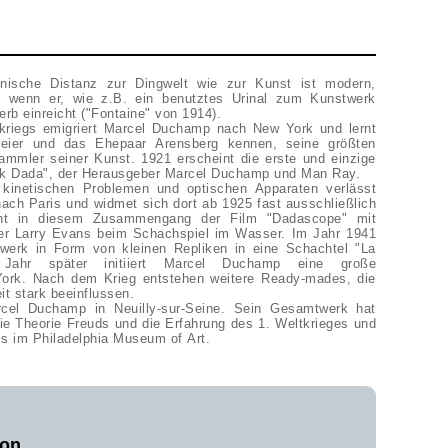
onische Distanz zur Dingwelt wie zur Kunst ist modern,
, wenn er, wie z.B. ein benutztes Urinal zum Kunstwerk
rb einreicht ("Fontaine" von 1914).
riegs emigriert Marcel Duchamp nach New York und lernt
reier und das Ehepaar Arensberg kennen, seine größten
Sammler seiner Kunst. 1921 erscheint die erste und einzige
ork Dada", der Herausgeber Marcel Duchamp und Man Ray.
kinetischen Problemen und optischen Apparaten verlässt
ch Paris und widmet sich dort ab 1925 fast ausschließlich
eht in diesem Zusammengang der Film "Dadascope" mit
 Larry Evans beim Schachspiel im Wasser. Im Jahr 1941
werk in Form von kleinen Repliken in eine Schachtel "La
Jahr später initiiert Marcel Duchamp eine große
 York. Nach dem Krieg entstehen weitere Ready-mades, die
it stark beeinflussen.
cel Duchamp in Neuilly-sur-Seine. Sein Gesamtwerk hat
ie Theorie Freuds und die Erfahrung des 1. Weltkrieges und
ils im Philadelphia Museum of Art.
von