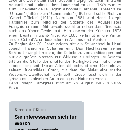
1864 und 1866 stellt Henri Joseph Harpignies auch im Salon
Aquarelle mit italienischen Landschaften aus. 1875 wird er
zum "Chevalier de la Legion d’honneur" ernannt, später zum
"Officier" (1883), zum "Commander" (1901) und schließlich zu
"Grand Officier" (1911). Nicht vor 1881 wird Henri Joseph
Harpignies zum Mitglied der Société des Aquarellistes
Français ernannt. Mittlerweile sucht er neben dem Nivernais
auch das Yonne-Gebiet auf. Hier erwirbt der Künstler 1878
einen Besitz in Saint-Privé. Ab 1885 verbringt er die Winter
an der Cote d’Azur, besonders in Antibes und Menton.
Zu Beginn des 20. Jahrhunderts tritt ein Stilwechsel in Henri
Joseph Harpignies Schaffen ein. Das Nachlassen seiner
Sehkraft zwingt ihn dazu, die Details zu vernachlässigen und
nur die großen Massen zur Wirkung zu bringen. Außerdem
tritt an die Stelle der strahlenden Farbigkeit von früher eine
silbrige Tonigkeit. Dieser Altersstil bedeutet eine Rückkehr zu
seinem Jugendideal Corot, mit dem der Maler eine starke
Wesensverwandtschaft verknüpft. Diese lässt sich in der
lyrisch-musikalischen Auffassung der Natur erkennen.
Henri Joseph Harpignies stirbt am 28. August 1916 in Saint-
Privé.
Sie interessieren sich für
Werke