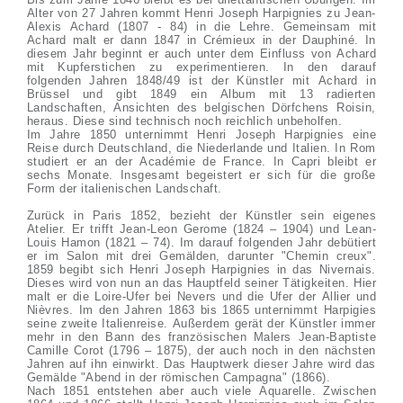
Alter von 27 Jahren kommt Henri Joseph Harpignies zu Jean-
Alexis Achard (1807 - 84) in die Lehre. Gemeinsam mit
Achard malt er dann 1847 in Crémieux in der Dauphiné. In
diesem Jahr beginnt er auch unter dem Einfluss von Achard
mit Kupferstichen zu experimentieren. In den darauf
folgenden Jahren 1848/49 ist der Künstler mit Achard in
Brüssel und gibt 1849 ein Album mit 13 radierten
Landschaften, Ansichten des belgischen Dörfchens Roisin,
heraus. Diese sind technisch noch reichlich unbeholfen.
Im Jahre 1850 unternimmt Henri Joseph Harpignies eine
Reise durch Deutschland, die Niederlande und Italien. In Rom
studiert er an der Académie de France. In Capri bleibt er
sechs Monate. Insgesamt begeistert er sich für die große
Form der italienischen Landschaft.
Zurück in Paris 1852, bezieht der Künstler sein eigenes
Atelier. Er trifft Jean-Leon Gerome (1824 – 1904) und Lean-
Louis Hamon (1821 – 74). Im darauf folgenden Jahr debütiert
er im Salon mit drei Gemälden, darunter "Chemin creux".
1859 begibt sich Henri Joseph Harpignies in das Nivernais.
Dieses wird von nun an das Hauptfeld seiner Tätigkeiten. Hier
malt er die Loire-Ufer bei Nevers und die Ufer der Allier und
Nièvres. Im den Jahren 1863 bis 1865 unternimmt Harpigies
seine zweite Italienreise. Außerdem gerät der Künstler immer
mehr in den Bann des französischen Malers Jean-Baptiste
Camille Corot (1796 – 1875), der auch noch in den nächsten
Jahren auf ihn einwirkt. Das Hauptwerk dieser Jahre wird das
Gemälde "Abend in der römischen Campagna" (1866).
Nach 1851 entstehen aber auch viele Aquarelle. Zwischen