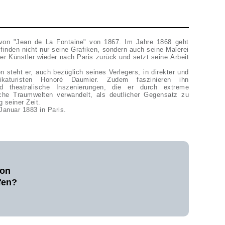
 von "Jean de La Fontaine" von 1867. Im Jahre 1868 geht
inden nicht nur seine Grafiken, sondern auch seine Malerei
r Künstler wieder nach Paris zurück und setzt seine Arbeit
en steht er, auch bezüglich seines Verlegers, in direkter und
ikaturisten Honoré Daumier. Zudem faszinieren ihn
d theatralische Inszenierungen, die er durch extreme
iche Traumwelten verwandelt, als deutlicher Gegensatz zu
g seiner Zeit.
Januar 1883 in Paris.
von
fen?