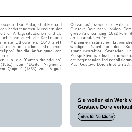
eboren. Der Maler, Grafiker und
Cervantes", sowie die "Fabeln"
u den bedeutendsten Künstlern der
Gustave Doré nach London. Dort f
ert er Alltagssituationen und ab
große Anerkennung. 1872 kehrt de
suche und durch die Karikaturen
an Illustrationen fort.
n erste Lithografien. 1848 zieht
Mit seinen satirischen Lithografi
ält noch im selben Jahr einen
würdiger Nachfolge des Kar
hilipon" für die Anfertigung von
spannungsreiche Szenerien un
 rire".
Perspektivenwechsel in unwirkl
en, u.a. die "Contes drolatiques"
der beginnenden Industrialisierun
1861) von "Dante Alighieri",
Paul Gustave Doré stirbt am 23. 
Don Quijote" (1863) von "Miguel
Sie wollen ein Werk 
Gustave Doré verkau
Infos für Verkäufer