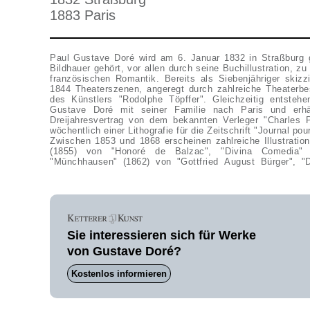
1883 Paris
Paul Gustave Doré wird am 6. Januar 1832 in Straßburg g
Bildhauer gehört, vor allen durch seine Buchillustration, z
französischen Romantik. Bereits als Siebenjähriger skizzi
1844 Theaterszenen, angeregt durch zahlreiche Theaterbe
des Künstlers "Rodolphe Töpffer". Gleichzeitig entstehe
Gustave Doré mit seiner Familie nach Paris und erh
Dreijahresvertrag von dem bekannten Verleger "Charles P
wöchentlich einer Lithografie für die Zeitschrift "Journal pour
Zwischen 1853 und 1868 erscheinen zahlreiche Illustration
(1855) von "Honoré de Balzac", "Divina Comedia" (
"Münchhausen" (1862) von "Gottfried August Bürger", "
Sie interessieren sich für Werke
von Gustave Doré?
Kostenlos informieren