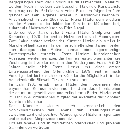
Begegnungen steht der Entschluss für Hitzler fest, Maler zu
werden. Noch im selben Jahr besucht Hitzler die Kunstschule
Augsburg und ist Schüler von Heinz Butz. Im folgenden Jahr
gründet er sein eigenes Atelier in Asbach-Bäumenheim.
Anschließend im Jahr 1967 setzt Franz Hitzler sein Studium
an der Akademie der bildenden Künste in München fort,
zuletzt als Meisterschüler von Fritz Nagel.
Ende der 60er Jahre schafft Franz Hitzler Skulpturen und
Keramiken, 1970 die ersten Holzschnitte und Monotypien.
Zwei Jahre später bezieht der Künstler Hitzler ein Atelier in
München-Haidhausen. In den anschließenden Jahren bilden
sich ikonografische Motive heraus, eine eigenständige
Formensprache entsteht: Franz Hitzlers künstlerischen
Aussagen werden genauer, die Formen fester, prägnanter, die
Zeichnung tritt wieder mehr in den Vordergrund.Franz Mit 32
Jahren stellt sich Franz Hitzler mit einer ersten
Einzelausstellung der Öffentlichkeit. 1979 reist er nach
Venedig, dort bietet sich dem Künstler die Möglichkeit, in der
Accademie die Bildwelt Tizians zu studieren.
Im Jahr 1981 erhält Franz Hitzler den Förderpreis des
bayerischen Kultusministeriums. Im Jahr darauf entstehen
die ersten aufgeschlitzten und collagierten Bilder. Hitzler wird
im Jahr 1997 ordentliches Mitglied der Akademie der Schönen
Künste in München.
Der Künstler widmet sich vornehmlich den
Schicksalsmächten des Lebens, den Erfahrungsräumen
zwischen Leid und positiver Wendung, die Hitzler in spontane
und impulsive Malprozesse umsetzt.
Hitzlers Werke sind in zahlreichen öffentlichen und privaten
Sammlungen vertreten.