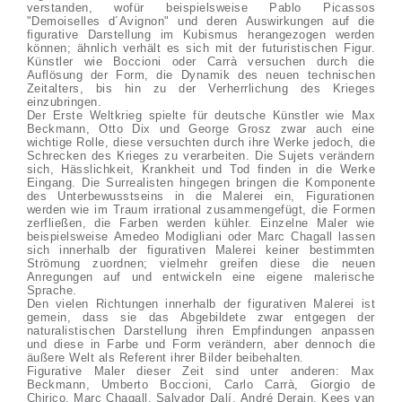
verstanden, wofür beispielsweise Pablo Picassos
"Demoiselles d´Avignon" und deren Auswirkungen auf die
figurative Darstellung im Kubismus herangezogen werden
können; ähnlich verhält es sich mit der futuristischen Figur.
Künstler wie Boccioni oder Carrà versuchen durch die
Auflösung der Form, die Dynamik des neuen technischen
Zeitalters, bis hin zu der Verherrlichung des Krieges
einzubringen.
Der Erste Weltkrieg spielte für deutsche Künstler wie Max
Beckmann, Otto Dix und George Grosz zwar auch eine
wichtige Rolle, diese versuchten durch ihre Werke jedoch, die
Schrecken des Krieges zu verarbeiten. Die Sujets verändern
sich, Hässlichkeit, Krankheit und Tod finden in die Werke
Eingang. Die Surrealisten hingegen bringen die Komponente
des Unterbewusstseins in die Malerei ein, Figurationen
werden wie im Traum irrational zusammengefügt, die Formen
zerfließen, die Farben werden kühler. Einzelne Maler wie
beispielsweise Amedeo Modigliani oder Marc Chagall lassen
sich innerhalb der figurativen Malerei keiner bestimmten
Strömung zuordnen; vielmehr greifen diese die neuen
Anregungen auf und entwickeln eine eigene malerische
Sprache.
Den vielen Richtungen innerhalb der figurativen Malerei ist
gemein, dass sie das Abgebildete zwar entgegen der
naturalistischen Darstellung ihren Empfindungen anpassen
und diese in Farbe und Form verändern, aber dennoch die
äußere Welt als Referent ihrer Bilder beibehalten.
Figurative Maler dieser Zeit sind unter anderen: Max
Beckmann, Umberto Boccioni, Carlo Carrà, Giorgio de
Chirico, Marc Chagall, Salvador Dalí, André Derain, Kees van