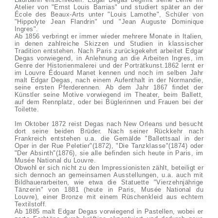
Atelier von "Ernst Louis Barrias" und studiert später an der
École des Beaux-Arts unter "Louis Lamothe", Schüler von
"Hippolyte Jean Flandrin" und "Jean Auguste Dominique
Ingres".
Ab 1856 verbringt er immer wieder mehrere Monate in Italien,
in denen zahlreiche Skizzen und Studien in klassischer
Tradition entstehen. Nach Paris zurückgekehrt arbeitet Edgar
Degas vorwiegend, in Anlehnung an die Arbeiten Ingres, im
Genre der Historienmalerei und der Porträtkunst.1862 lernt er
im Louvre Édouard Manet kennen und noch im selben Jahr
malt Edgar Degas, nach einem Aufenthalt in der Normandie,
seine ersten Pferderennen. Ab dem Jahr 1867 findet der
Künstler seine Motive vorwiegend im Theater, beim Ballett,
auf dem Rennplatz, oder bei Büglerinnen und Frauen bei der
Toilette.
Im Oktober 1872 reist Degas nach New Orleans und besucht
dort seine beiden Brüder. Nach seiner Rückkehr nach
Frankreich entstehen u.a. die Gemälde "Ballettsaal in der
Oper in der Rue Peletier"(1872), "Die Tanzklasse"(1874) oder
"Der Absinth"(1876), sie alle befinden sich heute in Paris, im
Musée National du Louvre.
Obwohl er sich nicht zu den Impressionisten zählt, beteiligt er
sich dennoch an gemeinsamen Ausstellungen, u.a. auch mit
Bildhauerarbeiten, wie etwa die Statuette "Vierzehnjährige
Tänzerin" von 1881 (heute in Paris, Musée National du
Louvre), einer Bronze mit einem Rüschenkleid aus echtem
Textilstoff.
Ab 1885 malt Edgar Degas vorwiegend in Pastellen, wobei er