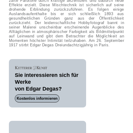
zarte Farbtöne durch kräftige akzentuiert und dadurch neue
Effekte erzielt. Diese Mischtechnik ist sicherlich auf seine
drohende Erblindung zurückzuführen. Es folgen einige
Auslandsaufenthalte bis er sich schließlich 1893 aus
gesundheitlichen Gründen ganz aus der Öffentlichkeit
zurückzieht. Der leidenschaftliche Hobbyfotograf bannt in
seiner Malerei unscheinbar erscheinende Augenblicke des
Alltäglichen in atmosphärischer Farbigkeit als Bildmittelpunkt
auf Leinwand und gibt dem Betrachter die Möglichkeit an
Momenten höchster Intimität teilzuhaben. Am 26. September
1917 stirbt Edgar Degas Dreiundachtzigjährig in Paris.
Sie interessieren sich für
Werke
von Edgar Degas?
Kostenlos informieren