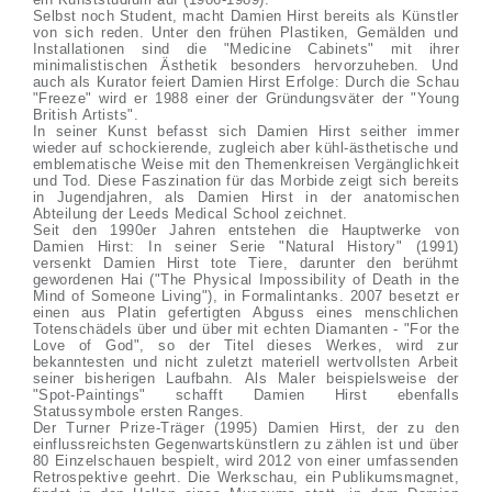
Selbst noch Student, macht Damien Hirst bereits als Künstler
von sich reden. Unter den frühen Plastiken, Gemälden und
Installationen sind die "Medicine Cabinets" mit ihrer
minimalistischen Ästhetik besonders hervorzuheben. Und
auch als Kurator feiert Damien Hirst Erfolge: Durch die Schau
"Freeze" wird er 1988 einer der Gründungsväter der "Young
British Artists".
In seiner Kunst befasst sich Damien Hirst seither immer
wieder auf schockierende, zugleich aber kühl-ästhetische und
emblematische Weise mit den Themenkreisen Vergänglichkeit
und Tod. Diese Faszination für das Morbide zeigt sich bereits
in Jugendjahren, als Damien Hirst in der anatomischen
Abteilung der Leeds Medical School zeichnet.
Seit den 1990er Jahren entstehen die Hauptwerke von
Damien Hirst: In seiner Serie "Natural History" (1991)
versenkt Damien Hirst tote Tiere, darunter den berühmt
gewordenen Hai ("The Physical Impossibility of Death in the
Mind of Someone Living"), in Formalintanks. 2007 besetzt er
einen aus Platin gefertigten Abguss eines menschlichen
Totenschädels über und über mit echten Diamanten - "For the
Love of God", so der Titel dieses Werkes, wird zur
bekanntesten und nicht zuletzt materiell wertvollsten Arbeit
seiner bisherigen Laufbahn. Als Maler beispielsweise der
"Spot-Paintings" schafft Damien Hirst ebenfalls
Statussymbole ersten Ranges.
Der Turner Prize-Träger (1995) Damien Hirst, der zu den
einflussreichsten Gegenwartskünstlern zu zählen ist und über
80 Einzelschauen bespielt, wird 2012 von einer umfassenden
Retrospektive geehrt. Die Werkschau, ein Publikumsmagnet,