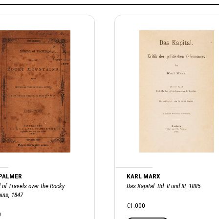
 PALMER
KARL MARX
 of Travels over the Rocky
Das Kapital. Bd. II und III, 1885
ins, 1847
€1.000
0