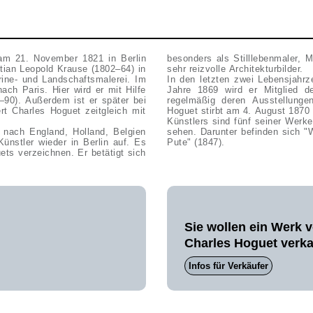
 am 21. November 1821 in Berlin
besonders als Stilllebenmaler, 
tian Leopold Krause (1802–64) in
sehr reizvolle Architekturbilder.
rine- und Landschaftsmalerei. Im
In den letzten zwei Lebensjahrz
ch Paris. Hier wird er mit Hilfe
Jahre 1869 wird er Mitglied d
90). Außerdem ist er später bei
regelmäßig deren Ausstellunge
rt Charles Hoguet zeitgleich mit
Hoguet stirbt am 4. August 1870
Künstlers sind fünf seiner Werke
 nach England, Holland, Belgien
sehen. Darunter befinden sich "W
ünstler wieder in Berlin auf. Es
Pute" (1847).
ets verzeichnen. Er betätigt sich
Sie wollen ein Werk 
Charles Hoguet verk
Infos für Verkäufer