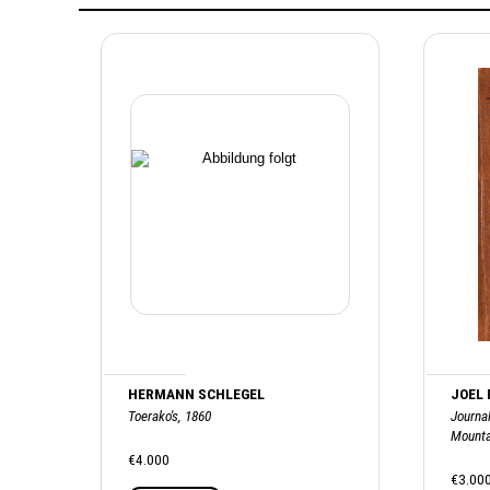
HERMANN SCHLEGEL
JOEL
Toerako's, 1860
Journal
Mounta
€4.000
€3.00