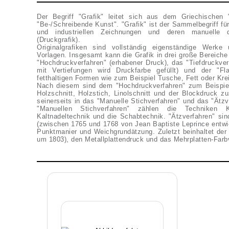
Der Begriff "Grafik" leitet sich aus dem Griechischen 
"Be-/Schreibende Kunst". "Grafik" ist der Sammelbegriff für
und industriellen Zeichnungen und deren manuelle dru
(Druckgrafik).
Originalgrafiken sind vollständig eigenständige Werk
Vorlagen. Insgesamt kann die Grafik in drei große Bereiche 
"Hochdruckverfahren" (erhabener Druck), das "Tiefdruckver
mit Vertiefungen wird Druckfarbe gefüllt) und der "Fl
fetthaltigen Formen wie zum Beispiel Tusche, Fett oder Kre
Nach diesem sind dem "Hochdruckverfahren" zum Beispie
Holzschnitt, Holzstich, Linolschnitt und der Blockdruck z
seinerseits in das "Manuelle Stichverfahren" und das "Ätz
"Manuellen Stichverfahren" zählen die Techniken Kup
Kaltnadeltechnik und die Schabtechnik. "Ätzverfahren" sin
(zwischen 1765 und 1768 von Jean Baptiste Leprince entwic
Punktmanier und Weichgrundätzung. Zuletzt beinhaltet der "
um 1803), den Metallplattendruck und das Mehrplatten-Farb