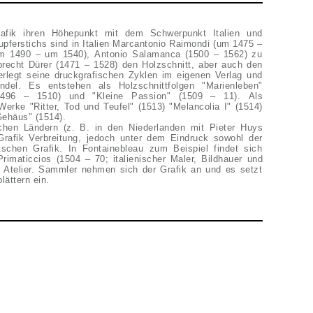
rafik ihren Höhepunkt mit dem Schwerpunkt Italien und
upferstichs sind in Italien Marcantonio Raimondi (um 1475 –
um 1490 – um 1540), Antonio Salamanca (1500 – 1562) zu
brecht Dürer (1471 – 1528) den Holzschnitt, aber auch den
verlegt seine druckgrafischen Zyklen im eigenen Verlag und
ndel. Es entstehen als Holzschnittfolgen "Marienleben"
(1496 – 1510) und "Kleine Passion" (1509 – 11). Als
Werke "Ritter, Tod und Teufel" (1513) "Melancolia I" (1514)
Gehäus" (1514).
hen Ländern (z. B. in den Niederlanden mit Pieter Huys
Grafik Verbreitung, jedoch unter dem Eindruck sowohl der
tschen Grafik. In Fontainebleau zum Beispiel findet sich
imaticcios (1504 – 70; italienischer Maler, Bildhauer und
es Atelier. Sammler nehmen sich der Grafik an und es setzt
ättern ein.