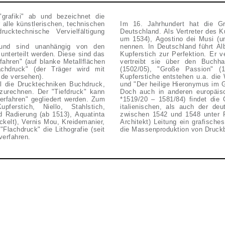
"grafiki" ab und bezeichnet die
 alle künstlerischen, technischen
Im 16. Jahrhundert hat die G
cktechnische Vervielfältigung
Deutschland. Als Vertreter des K
um 1534), Agostino dei Musi (
e und sind unanhängig von den
nennen. In Deutschland führt Al
unterteilt werden. Diese sind das
Kupferstich zur Perfektion. Er 
fahren" (auf blanke Metallflächen
vertreibt sie über den Buchha
achdruck" (der Träger wird mit
(1502/05), "Große Passion" 
ide versehen).
Kupferstiche entstehen u.a. die 
l die Drucktechniken Buchdruck,
und "Der heilige Hieronymus im 
uzurechnen. Der "Tiefdruck" kann
Doch auch in anderen europäisc
verfahren" gegliedert werden. Zum
*1519/20 – 1581/84) findet die 
ferstich, Niello, Stahlstich,
italienischen, als auch der deu
d Radierung (ab 1513), Aquatinta
zwischen 1542 und 1548 unter Pr
kelt), Vernis Mou, Kreidemanier,
Architekt) Leitung ein grafisch
Flachdruck" die Lithografie (seit
die Massenproduktion von Druckbl
verfahren.