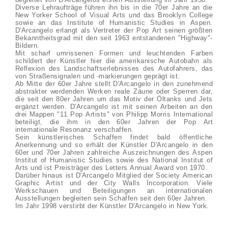
Diverse Lehraufträge führen ihn bis in die 70er Jahre an die
New Yorker School of Visual Arts und das Brooklyn College
sowie an das Institute of Humanistic Studies in Aspen.
D'Arcangelo erlangt als Vertreter der Pop Art seinen größten
Bekanntheitsgrad mit den seit 1963 entstandenen "Highway"-
Bildern.
Mit scharf umrissenen Formen und leuchtenden Farben
schildert der Künstler hier die amerikanische Autobahn als
Reflexion des Landschaftserlebnisses des Autofahrers, das
von Straßensignalen und -markierungen geprägt ist.
Ab Mitte der 60er Jahre stellt D'Arcangelo in den zunehmend
abstrakter werdenden Werken reale Zäune oder Sperren dar,
die seit den 80er Jahren um das Motiv der Öltanks und Jets
ergänzt werden. D'Arcangelo ist mit seinen Arbeiten an den
drei Mappen "11 Pop Artists" von Philipp Morris International
beteiligt, die ihm in den 60er Jahren der Pop Art
internationale Resonanz verschaffen.
Sein künstlerisches Schaffen findet bald öffentliche
Anerkennung und so erhält der Künstler D'Arcangelo in den
60er und 70er Jahren zahlreiche Auszeichnungen des Aspen
Institut of Humanistic Studies sowie des National Institut of
Arts und ist Preisträger des Letters Annual Award von 1970.
Darüber hinaus ist D'Arcangelo Mitglied der Society American
Graphic Artist und der City Walls Incorporation. Viele
Werkschauen und Beteiligungen an internationalen
Ausstellungen begleiten sein Schaffen seit den 60er Jahren.
Im Jahr 1998 verstirbt der Künstler D'Arcangelo in New York.