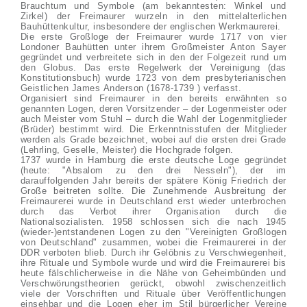
Brauchtum und Symbole (am bekanntesten: Winkel und
Zirkel) der Freimaurer wurzeln in den mittelalterlichen
Bauhüttenkultur, insbesondere der englischen Werkmaurerei.
Die erste Großloge der Freimaurer wurde 1717 von vier
Londoner Bauhütten unter ihrem Großmeister Anton Sayer
gegründet und verbreitete sich in den der Folgezeit rund um
den Globus. Das erste Regelwerk der Vereinigung (das
Konstitutionsbuch) wurde 1723 von dem presbyterianischen
Geistlichen James Anderson (1678-1739 ) verfasst.
Organisiert sind Freimaurer in den bereits erwähnten so
genannten Logen, deren Vorsitzender – der Logenmeister oder
auch Meister vom Stuhl – durch die Wahl der Logenmitglieder
(Brüder) bestimmt wird. Die Erkenntnisstufen der Mitglieder
werden als Grade bezeichnet, wobei auf die ersten drei Grade
(Lehrling, Geselle, Meister) die Hochgrade folgen.
1737 wurde in Hamburg die erste deutsche Loge gegründet
(heute: "Absalom zu den drei Nesseln"), der im
darauffolgenden Jahr bereits der spätere König Friedrich der
Große beitreten sollte. Die Zunehmende Ausbreitung der
Freimaurerei wurde in Deutschland erst wieder unterbrochen
durch das Verbot ihrer Organisation durch die
Nationalsozialisten. 1958 schlossen sich die nach 1945
(wieder-)entstandenen Logen zu den "Vereinigten Großlogen
von Deutschland" zusammen, wobei die Freimaurerei in der
DDR verboten blieb. Durch ihr Gelöbnis zu Verschwiegenheit,
ihre Rituale und Symbole wurde und wird die Freimaurerei bis
heute fälschlicherweise in die Nähe von Geheimbünden und
Verschwörungstheorien gerückt, obwohl zwischenzeitlich
viele der Vorschriften und Rituale über Veröffentlichungen
einsehbar und die Logen eher im Stil bürgerlicher Vereine