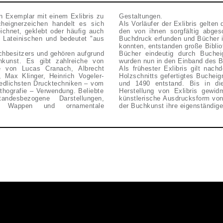
in Exemplar mit einem Exlibris zu
Gestaltungen.
heignerzeichen handelt es sich
Als Vorläufer der Exlibris gelten
ichnet, geklebt oder häufig auch
den von ihnen sorgfältig abge
 Lateinischen und bedeutet "aus
Buchdruck erfunden und Bücher in
konnten, entstanden große Biblio
hbesitzers und gehören aufgrund
Bücher eindeutig durch Bucheig
inkunst. Es gibt zahlreiche von
wurden nun in den Einband des B
ise von Lucas Cranach, Albrecht
Als frühester Exlibris gilt nac
 Max Klinger, Heinrich Vogeler-
Holzschnitts gefertigtes Buchei
iedlichsten Drucktechniken – vom
und 1490 entstand. Bis in di
ithografie – Verwendung. Beliebte
Herstellung von Exlibris gewid
andesbezogene Darstellungen,
künstlerische Ausdrucksform von
ngen, Wappen und ornamentale
der Buchkunst ihre eigenständige