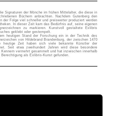
 die Signaturen der Mönche im frühen Mittelalter, die diese in
schriebenen Büchern anbrachten. Nachdem Gutenberg den
 der Folge viel schneller und preiswerter produziert werden
theken. In dieser Zeit kam das Bedürfnis auf, seine eigenen
nerzeichnen zu markieren. Kunstvoll gestaltete Exlibris
uches geklebt oder gestempelt.
hdem heutigen Stand der Forschung ein in der Technik des
gnerzeichen von Hildebrand Brandenburg, der zwischen 1470
e heutige Zeit haben sich viele bekannte Künstler der
met. Seit etwa zweihundert Jahren wird diese besondere
 Kennern vermehrt gesammelt und hat inzwischen innerhalb
 Berechtigung als Exlibris-Kunst gefunden.