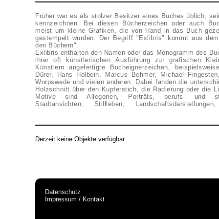
Früher war es als stolzer Besitzer eines Buches üblich, se
kennzeichnen. Bei diesen Bücherzeichen oder auch Buc
meist um kleine Grafiken, die von Hand in das Buch geze
gestempelt wurden. Der Begriff "Exlibris" kommt aus dem
den Büchern".
Exlibris enthalten den Namen oder das Monogramm des Buc
ihrer oft künstlerischen Ausführung zur grafischen Kle
Künstlern angefertigte Bucheignerzeichen, beispielswe
Dürer, Hans Holbein, Marcus Behmer, Michael Fingesten,
Worpswede und vielen anderen. Dabei fanden die untersch
Holzschnitt über den Kupferstich, die Radierung oder die L
Motive sind Allegorien, Porträts, berufs- und st
Stadtansichten, Stillleben, Landschaftsdarstellu
Derzeit keine Objekte verfügbar
Datenschutz
Impressum / Kontakt