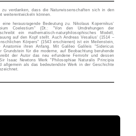
zu verdanken, dass die Naturwissenschaften sich in den
t weiterentwickeln können.
 eine herausragende Bedeutung zu. Nikolaus Kopernikus‘
bium Coelestium" (Dt.: "Von den Umdrehungen der
chreibt ein mathematisch-naturphilosophisches Modell,
auung auf den Kopf stellt. Auch Andreas Vesalius‘ (1514 –
chlichen Körpers" (1543 erschienen) ist ein Meilenstein,
Anatomie ihren Anfang. Mit Galileo Galileis "Sidericus
er Grundstein für die moderne, auf Beobachtung beruhende
hreibt der Autor das neu erfundene Fernrohr und dessen
ir Isaac Newtons Werk "Philosophiae Naturalis Principia
d allgemein als das bedeutendste Werk in der Geschichte
ezeichnet.