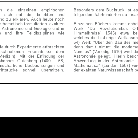
en die einzelnen empirischen
Besonders dem Buchruck ist es 
en sich mit der belebten und
folgenden Jahrhunderten so rasan
nd zu erklären. Auch heute noch
thematisch-formulierten exakten
Einzelnen Büchern kommt dabei
, Astronomie und Geologie und in
Werk "De Revolutionibus Or
e und ihre Teildisziplinen wie
Himmelkreise" 1543) etwa bes
welches die bisherige Weltansch
64) Werk "Über den Bau des mens
ie durch Experimente erforschten
denn damit nimmt die moderne 
eschriebenen Erkenntnisse dem
Nuncius" (Venedig 1610) wird d
dizin). Mit der Erfindung der
Astronomie gelegt. Hierin besc
ohannes Gutenberg (1400 – 68;
Anwendung in der Astronomie. S
nschaftiche Beobachtungen und
Mathematica" (London 1687) wir
ftstücke schnell übermitteln.
der exakten Naturwissenschaft b