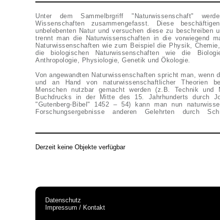
Unter dem Sammelbrgriff "Naturwissenschaft" werd
Wissenschaften zusammengefasst. Diese beschäftig
unbelebenten Natur und versuchen diese zu beschreiben u
trennt man die Naturwissenschaften in die vorwiegend ma
Naturwissenschaften wie zum Beispiel die Physik, Chemie
die biologischen Naturwissenschaften wie die Biologi
Anthropologie, Physiologie, Genetik und Ökologie.
Von angewandten Naturwissenschaften spricht man, wenn d
und an Hand von naturwissenschaftlicher Theorien b
Menschen nutzbar gemacht werden (z.B. Technik und Me
Buchdrucks in der Mitte des 15. Jahrhunderts durch J
"Gutenberg-Bibel" 1452 – 54) kann man nun naturwisse
Forschungsergebnisse anderen Gelehrten durch Schri
Derzeit keine Objekte verfügbar
Datenschutz
Impressum / Kontakt