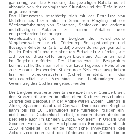
gasförmig) vor. Die Förderung des jeweiligen Rohstoffes ist
abhängig von der geologischen Situation und der Tiefe in der
er gefunden wird.
Das Hüttenwesen beschäftigt sich mit der Erstellung von
Metallen aus Erzen oder im Sinne von Recyling mit der
Wiederaufarbeitung von Schrotten, Schlacken und anderen
metallhaltigen Abfällen zu reinen Metallen oder
entsprechenden Legierungen.
Grundsätzlich gibt es im Bergbau drei verschiedene
Vorgehensweisen für die Förderung. Bei gasförmigen und
flüssigen Rohstoffen (z.B. Erdöl) werden Bohrungen gemacht.
Ist der Rohstoff nahe der obersten Erdschicht zu finden, wie
z.B. bei der Braunkohle, einigen Erzen und Diamanten, wird
im Tagebau gefördert. Der Untertagebau in Bergwerken
kommt schließlich bei tief in der Erde liegenden Rohstoffen
zum Einsatz. Es werden Stollen oder Schächte ausgehoben
bis ein Streckensystem (Sohle) entsteht, in das
schlussendlich die Maschinen und Förderanlagen zur
Gewinnung des Stoffes eingebaut werden.
Der Bergbau existierte bereits vereinzelt in der Steinzeit, seit
der Bronzezeit war er in allen alten Kulturen vorzufinden.
Zentren des Bergbaus in der Antike waren Zypern, Laurion in
Afrika, Spanien, Irland und Cornwall. Der deutsche Bergbau
nahm bis ins 16. Jahrhundert eine führende Position ein,
nicht nur in Deutschland selbst, sondern durch deutsche
Bergleute auch im übrigen Europa, vor allem in Ungarn und
Spanien. Eine weiterere Hochphase des Bergbaus wurde ab
1550 eingeleitet, da einige technische Innovationen den
Abbau verbilligten und die Förderung in größeren Tiefen