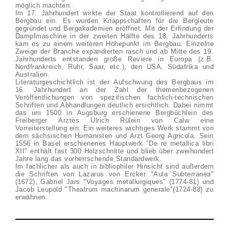
möglich machten.
Im 17. Jahrhundert wirkte der Staat kontrollierend auf den
Bergbau ein. Es wurden Knappschaften für die Bergleute
gegründet und Bergakademien eröffnet. Mit der Erfindung der
Dampfmaschine in der zweiten Hälfte des 18. Jahrhunderts
kam es zu einem weiteren Höhepunkt im Bergbau. Einzelne
Zweige der Branche expandierten rasch und ab Mitte des 19.
Jahrhunderts entstanden große Reviere in Europa (z.B.
Nordfrankreich, Ruhr, Saar, etc.), den USA, Südafrika und
Australien.
Literaturgeschichtlich ist der Aufschwung des Bergbaus im
16. Jahrhundert an der Zahl der themenbezogenen
Veröffentlichungen von spezifischen fachlich-technischen
Schriften und Abhandlungen deutlich ersichtlich. Dabei nimmt
das um 1500 in Augsburg erschienene Bergbüchlein des
Freiberger Arztes Ulrich Rülein von Calw eine
Vorreiterstellung ein. Ein weiteres wichtiges Werk stammt von
dem sächsischen Humanisten und Arzt Georg Agricola. Sein
1556 in Basel erschienenes Hauptwerk "De re metallica libri
XII" enthält fast 300 Holzschnitte und blieb über zweihundert
Jahre lang das vorherrschende Standardwerk.
Im fachlicher als auch in bibliophiler Hinsicht sind außerdem
die Schriften von Lazarus von Ercker "Aula Subterranea"
(1672), Gabriel Jars "Voyages metallurgiques" (1774-81) und
Jacob Leupold "Theatrum machinarum generale"(1724-88) zu
erwähnen.